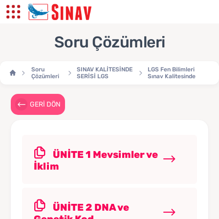
Soru Çözümleri
Soru
SINAV KALİTESİNDE
LGS Fen Bilimleri
Çözümleri
SERİSİ LGS
Sınav Kalitesinde
GERİ DÖN
ÜNİTE 1 Mevsimler ve
İklim
ÜNİTE 2 DNA ve