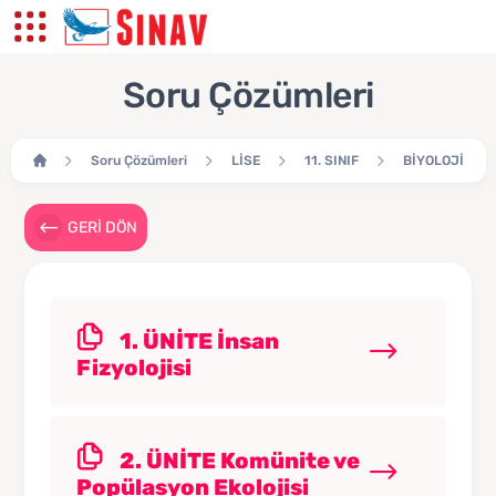
Soru Çözümleri
Soru Çözümleri
LİSE
11. SINIF
BİYOLOJİ
GERİ DÖN
1. ÜNİTE İnsan
Fizyolojisi
2. ÜNİTE Komünite ve
Popülasyon Ekolojisi